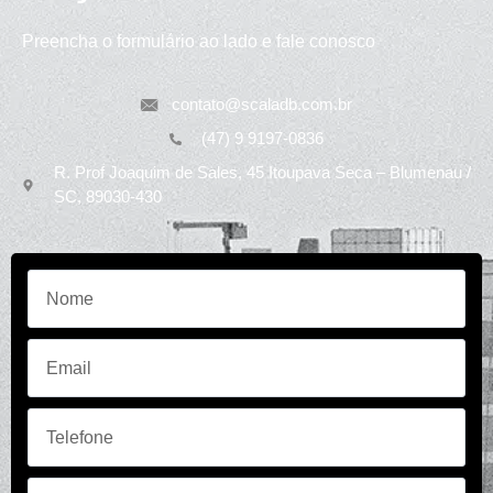
Preencha o formulário ao lado e fale conosco
contato@scaladb.com.br
(47) 9 9197-0836
R. Prof Joaquim de Sales, 45 Itoupava Seca – Blumenau /
SC, 89030-430