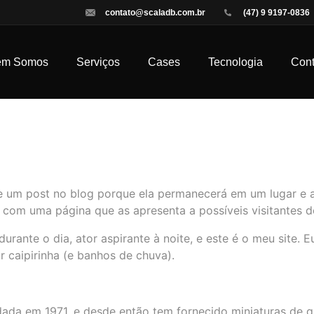
contato@scaladb.com.br
(47) 9 9197-0836
em Somos
Serviços
Cases
Tecnologia
Con
de exempl
e um post no blog porque ela permanecerá em um lugar e 
om uma página que as apresenta a possíveis visitantes do 
durante o dia, ator aspirante à noite, e este é o meu site
caipirinha (e banhos de chuva).
ada em 1971, e desde então tem fornecido miniaturas de q