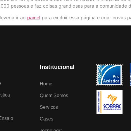
.000 pessoas e faz coisas grandiosas para a comunidade d
everia ir ao
painel
para excluir essa página e criar novas p
Institucional
o
Home
stica
Quem Somos
Serviços
 Ensaio
Cases
Tecnologia