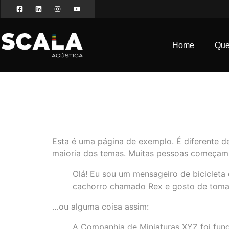
Home
Qu
Home
Quem Somos
Página 
Serviços
Cases
Esta é uma página de exemplo. É diferente d
Tecnologia
maioria dos temas. Muitas pessoas começam c
Conteúdos
Olá! Eu sou um mensageiro de bicicleta 
cachorro chamado Rex e gosto de tomar 
…ou alguma coisa assim:
A Companhia de Miniaturas XYZ foi fund