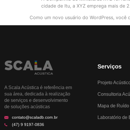
cidade de Itu, a XYZ emprega mais de 2
Como um novo usuário do WordPress, você d
Serviços
Projeto Acústic
A Scala Acústica é referência em
sua área, dedicada à realização
Consultoria Acú
de serviços e desenvolvimento
Mapa de Ruído
de soluções acústicas
Laboratório de
contato@scaladb.com.br
(47) 9 9197-0836