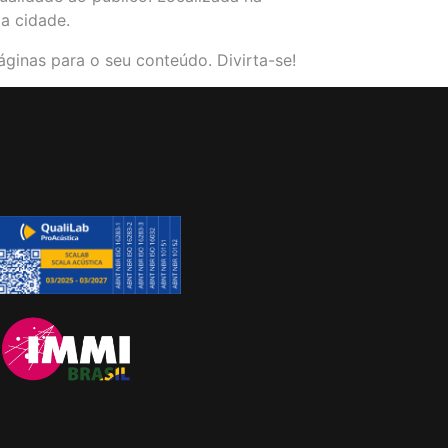
a cidade.
áginas para o seu conteúdo. Divirta-se!