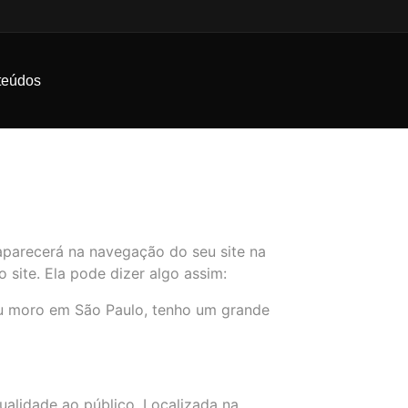
teúdos
o
aparecerá na navegação do seu site na
site. Ela pode dizer algo assim:
. Eu moro em São Paulo, tenho um grande
ualidade ao público. Localizada na