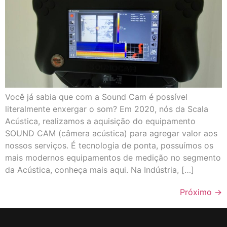
Você já sabia que com a Sound Cam é possível
literalmente enxergar o som? Em 2020, nós da Scala
Acústica, realizamos a aquisição do equipamento
SOUND CAM (câmera acústica) para agregar valor aos
nossos serviços. É tecnologia de ponta, possuímos os
mais modernos equipamentos de medição no segmento
da Acústica, conheça mais aqui. Na Indústria, […]
Próximo
→