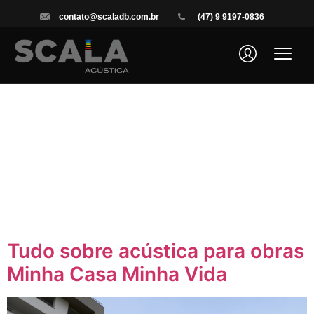
contato@scaladb.com.br
(47) 9 9197-0836
Home
Categoria
Quem Somos
Serviços
Cases
Blog
Tecnologia
Conteúdos
Tudo sobre acústica para obras
Minha Casa Minha Vida